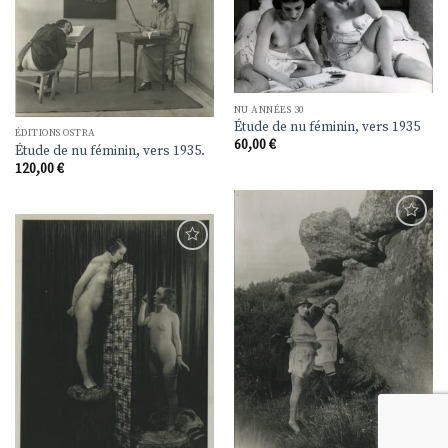
Ajouter
Ajouter
à la
à la
liste de
liste de
souhaits
souhaits
NU ANNÉES 30
Étude de nu féminin, vers 1935
ÉDITIONS OSTRA
60,00
€
Étude de nu féminin, vers 1935.
120,00
€
Ajouter
à la
Ajouter
liste de
à la
souhaits
liste de
souhaits