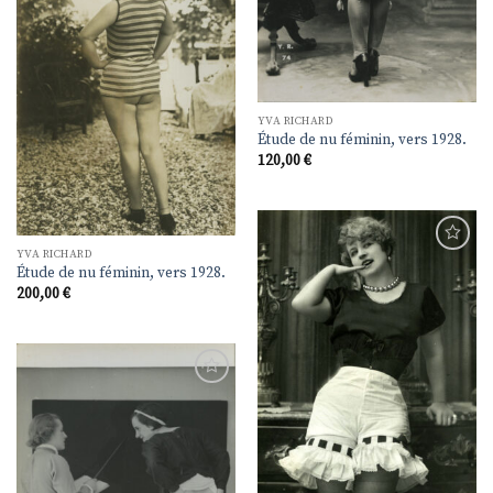
à la
liste de
souhaits
YVA RICHARD
Étude de nu féminin, vers 1928.
120,00
€
YVA RICHARD
Ajouter
Étude de nu féminin, vers 1928.
à la
200,00
€
liste de
souhaits
Ajouter
à la
liste de
souhaits