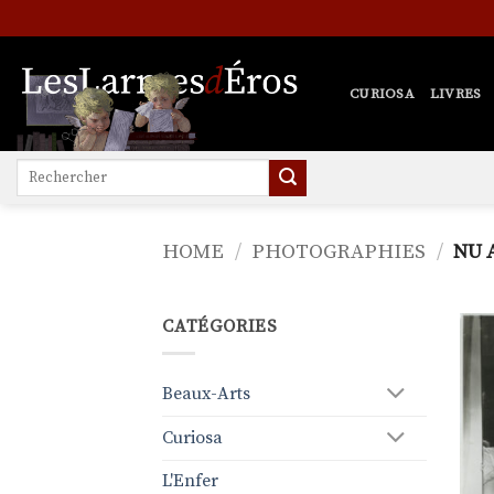
Skip
to
content
CURIOSA
LIVRES
Search
for:
HOME
/
PHOTOGRAPHIES
/
NU 
CATÉGORIES
Beaux-Arts
Curiosa
L'Enfer