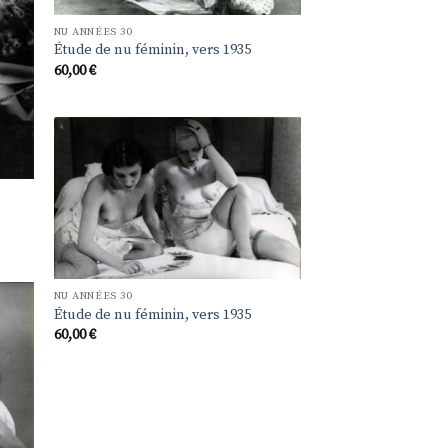
NU ANNÉES 30
Étude de nu féminin, vers 1935
60,00
€
Ajouter
à la
liste de
souhaits
NU ANNÉES 30
Étude de nu féminin, vers 1935
60,00
€
uter
la
e de
aits