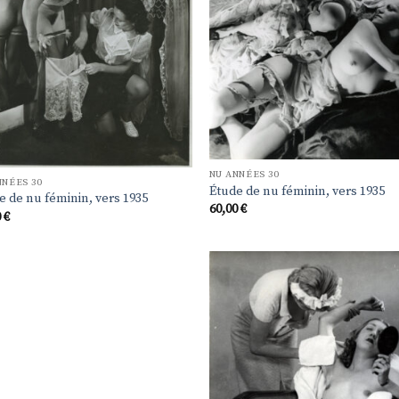
NU ANNÉES 30
NNÉES 30
Étude de nu féminin, vers 1935
e de nu féminin, vers 1935
60,00
€
0
€
Ajo
à 
list
souh