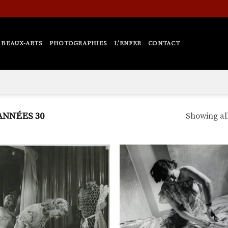
BEAUX-ARTS
PHOTOGRAPHIES
L’ENFER
CONTACT
ANNÉES 30
Showing all
Ajouter
Ajo
à la
à 
liste de
list
souhaits
souh