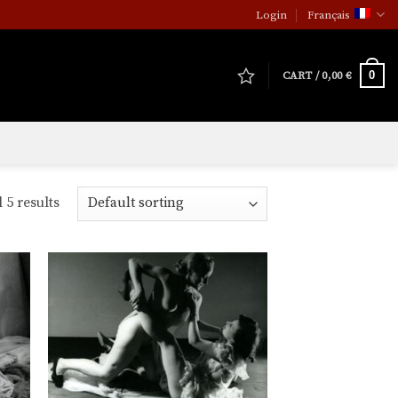
Login
Français
0
CART /
0,00
€
 5 results
uter
Ajouter
la
à la
e de
liste de
aits
souhaits