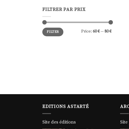
FILTRER PAR PRIX
Min
Max
Price:
60 €
—
80 €
FILTER
price
price
EDITIONS ASTARTÉ
ARC
Site des éditions
Site