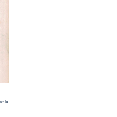
ur la
e