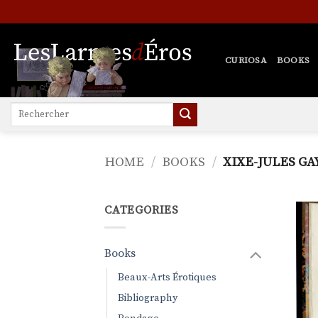
Skip
to
content
CURIOSA
BOOKS
Search
for:
HOME
/
BOOKS
/
XIXE-JULES GA
CATEGORIES
Books
Beaux-Arts Érotiques
Bibliography