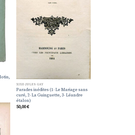
otin,
XIXE-JULES GAY
Parades inédites (1- Le Mariage sans
curé, 2- La Guinguette, 3- Léandre
étalon)
50,00
€
uter
la
e de
aits