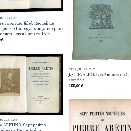
-JULES GAY
eur non identifié]. Recueil de
e poésie francoyse, imprimé pour
emière fois à Paris en 1544.
0
€
Ajouter
XIXE-JULES GAY
à la
J. CHEVALIER. Les Amours de Cal
liste de
comédie.
souhaits
100,00
€
Ajo
à 
-JULES GAY
list
ro ARETINO. Sept petites
souh
elles de Pierre Arétin,