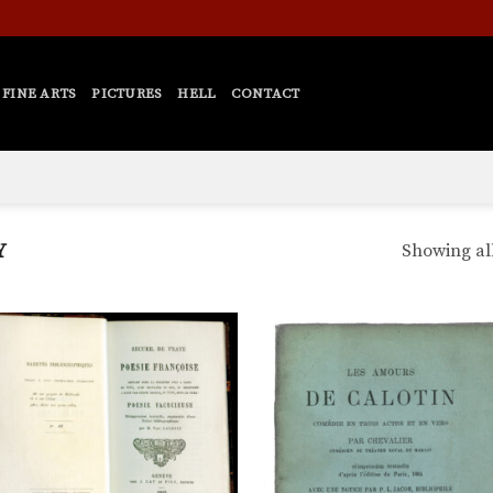
FINE ARTS
PICTURES
HELL
CONTACT
Y
Showing all
Ajouter
Ajo
à la
à 
liste de
list
souhaits
souh