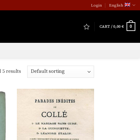
Login
English
0
CART /
0,00
€
 5 results
uter
Ajouter
la
à la
e de
liste de
aits
souhaits