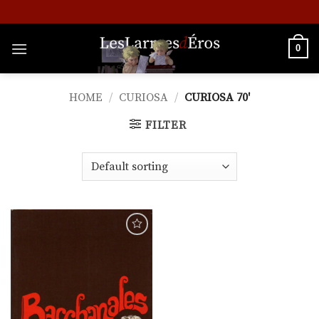
Skip
to
content
0
HOME
/
CURIOSA
/
CURIOSA 70'
FILTER
Ajouter
à la
liste de
souhaits