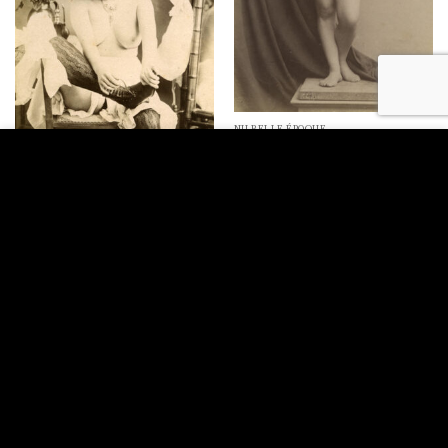
à la
liste de
souhaits
NU BELLE ÉPOQUE
Étude de nu féminin, vers 1900.
Ce site utilise des cookies pour vous offrir une meilleure
120,00
€
navigabilité. En continuant la consultation de ce site, vous
marquez votre accord avec cela.
NU BELLE ÉPOQUE
ACCEPT
Étude de nu féminin, vers 1900.
Ajouter
60,00
€
à la
liste de
souhaits
Ajouter
à la
liste de
souhaits