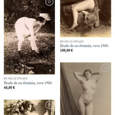
Ajouter
à la
liste de
souhaits
NU BELLE ÉPOQUE
Étude de nu féminin, vers 1900.
100,00
€
Ajouter
à la
NU BELLE ÉPOQUE
liste de
Étude de nu féminin, vers 1900.
souhaits
60,00
€
Ajouter