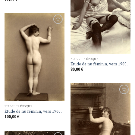
Ajouter
à la
liste de
souhaits
NU BELLE ÉPOQUE
Étude de nu féminin, vers 1900.
80,00
€
Ajouter
à la
liste de
NU BELLE ÉPOQUE
souhaits
Étude de nu féminin, vers 1900.
100,00
€