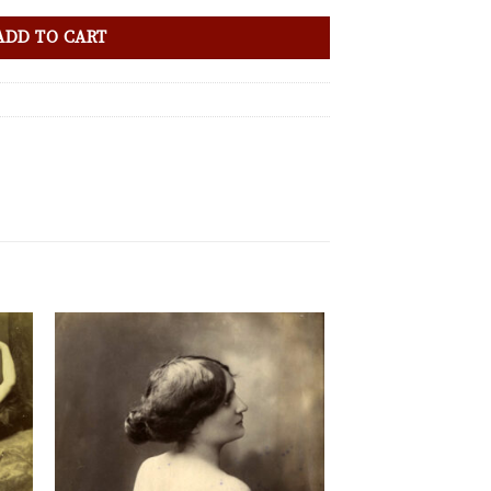
ADD TO CART
ter
Ajouter
a
à la
 de
liste de
its
souhaits