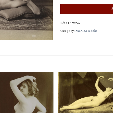
Réf :
1709a275
Category:
Nu XIXe siècle
Ajouter
Ajou
à la
à l
liste de
liste
souhaits
souha