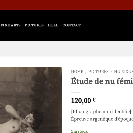
FINE ARTS
PICTURES
HELL
CONTACT
HOME
/
PICTURES
/
NU XIXE 
Étude de nu fémi
Ajouter
à la liste
de
120,00
€
souhaits
[Photographe non identifié]
Épreuve argentique d’époque,
1 in stock