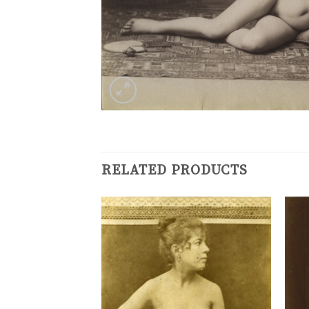
RELATED PRODUCTS
Ajouter
Ajouter
à la
à la
liste de
liste de
souhaits
souhaits