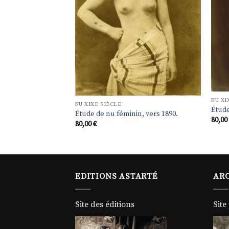
NU XI
n, vers 1890.
NU XIXE SIÈCLE
Étude
Étude de nu féminin, vers 1890.
80,0
80,00
€
EDITIONS ASTARTÉ
ARC
Site des éditions
Site