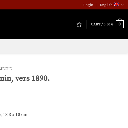
Login
English
0
CART /
0,00
€
SIÈCLE
nin, vers 1890.
 13,3 x 10 cm.