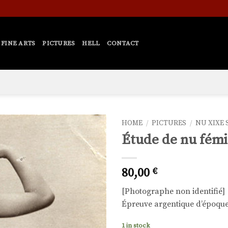
FINE ARTS
PICTURES
HELL
CONTACT
HOME
/
PICTURES
/
NU XIXE 
Étude de nu fémi
Ajouter
à la liste
de
80,00
€
souhaits
[Photographe non identifié]
Épreuve argentique d’époque,
1 in stock