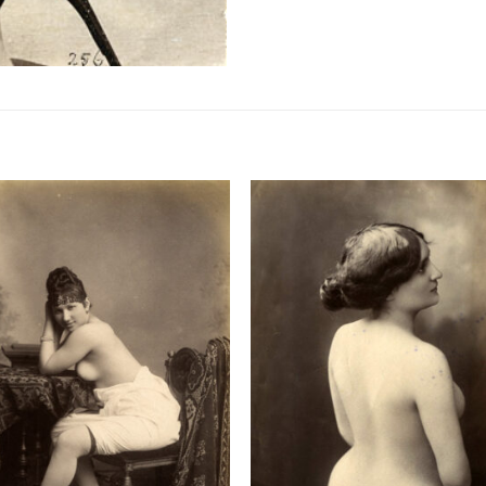
Ajouter
Ajou
à la
à l
liste de
liste
souhaits
souha