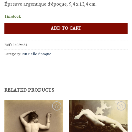
Épreuve argentique d’époque, 9,4 x 13,4 cm.
1 in stock
ADD TO CART
Réf :
1402v484
Category:
Nu Belle Époque
RELATED PRODUCTS
Ajouter
Ajouter
à la
à la
liste de
liste de
souhaits
souhaits