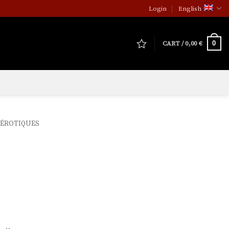
Login
English
0
CART /
0,00
€
 ÉROTIQUES