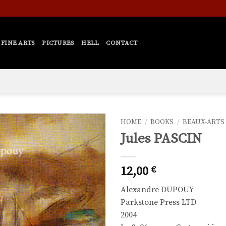
FINE ARTS
PICTURES
HELL
CONTACT
HOME
/
BOOKS
/
BEAUX-ARTS
Jules PASCIN
Ajouter
à la liste
de
12,00
€
souhaits
Alexandre DUPOUY
Parkstone Press LTD
2004