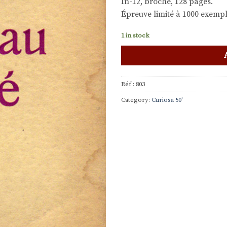
In-12, broché, 128 pages.
Épreuve limité à 1000 exempl
1 in stock
Réf :
803
Category:
Curiosa 50'