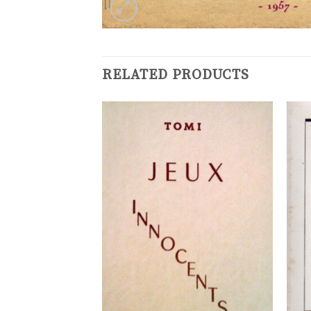
RELATED PRODUCTS
Ajouter
Ajouter
à la
à la
liste de
liste de
souhaits
souhaits