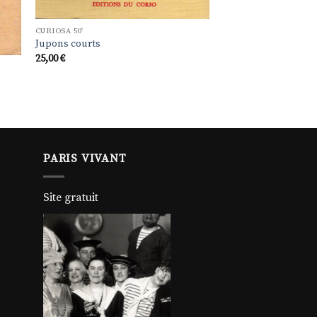
CURIOSA 50'
Jupons courts
25,00
€
PARIS VIVANT
Site gratuit