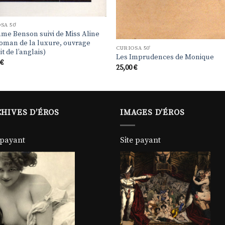
SA 50'
me Benson suivi de Miss Aline
oman de la luxure, ouvrage
CURIOSA 50'
it de l’anglais)
Les Imprudences de Monique
0
€
25,00
€
HIVES D’ÉROS
IMAGES D’ÉROS
 payant
Site payant