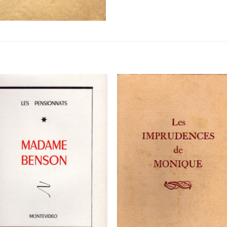
Ajouter
Ajou
à la
à l
liste de
liste
souhaits
souha