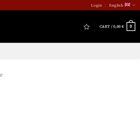
Login
English
0
CART /
0,00
€
0'