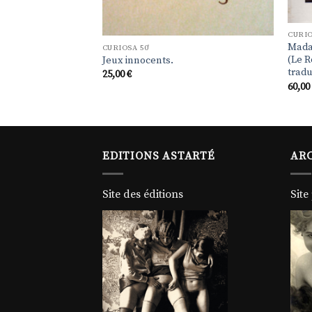
CURIO
an
Mada
CURIOSA 50'
(Le R
Jeux innocents.
tradu
25,00
€
60,0
EDITIONS ASTARTÉ
ARC
Site des éditions
Site