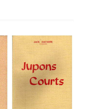
ter
Ajouter
a
à la
 de
liste de
its
souhaits