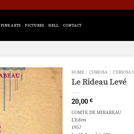
FINE ARTS
PICTURES
HELL
CONTACT
HOME
/
CURIOSA
/
CURIOSA 5
Le Rideau Levé
Ajouter
à la liste
de
20,00
€
souhaits
COMTE DE MIRABEAU
L’Eden
1957