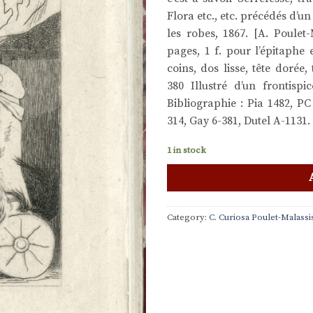
Flora etc., etc. précédés d’un
les robes, 1867. [A. Poulet-M
pages, 1 f. pour l’épitaphe
coins, dos lisse, tête dorée,
380 Illustré d’un frontispi
Bibliographie : Pia 1482, P
314, Gay 6-381, Dutel A-1131.
1 in stock
Category:
C. Curiosa Poulet-Malassi