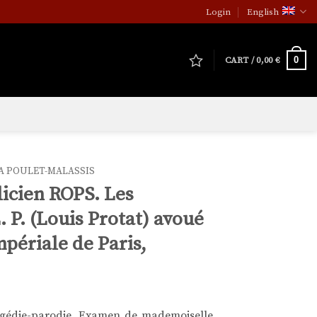
Login
English
0
CART /
0,00
€
SA POULET-MALASSIS
licien ROPS. Les
 P. (Louis Protat) avoué
mpériale de Paris,
tragédie-parodie, Examen de mademoiselle