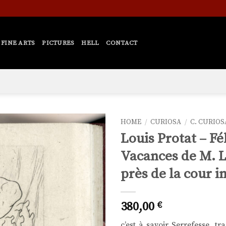
FINE ARTS
PICTURES
HELL
CONTACT
HOME
/
CURIOSA
/
C. CURIO
Louis Protat – Fé
Ajouter
Vacances de M. L.
à la liste
de
près de la cour i
souhaits
380,00
€
c’est à savoir Serrefesse, 