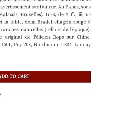
 avertissement sur l’auteur. Au Palais, sous
alassis, Bruxelles]. In-8, de 2 ff., iii, 66
 et la table, demi-Bradel chagrin rouge à
 tranches naturelles (reliure de l’époque).
ce original de Félicien Rops sur Chine.
C 1501, Pey 208, Nordmann 1-334. Launay
ADD TO CART
s