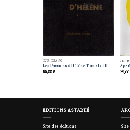
CURIOSA 50'
CURIO
Les Passions d’Hélène Tome I et II
Apot
50,00
€
25,0
EDITIONS ASTARTÉ
ARC
Site des éditions
Site