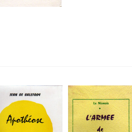
Ajouter
Ajou
à la
à l
liste de
liste
souhaits
souha