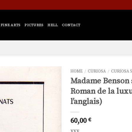
FINE ARTS
PICTURES
HELL
CONTACT
HOME
/
CURIOSA
/
CURIOSA 5
Madame Benson su
Ajouter
Roman de la luxu
à la liste
de
l’anglais)
souhaits
60,00
€
XXX