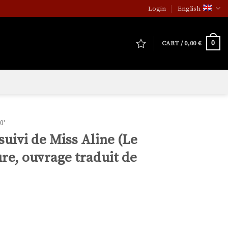
Login
English
0
CART /
0,00
€
0'
ivi de Miss Aline (Le
re, ouvrage traduit de