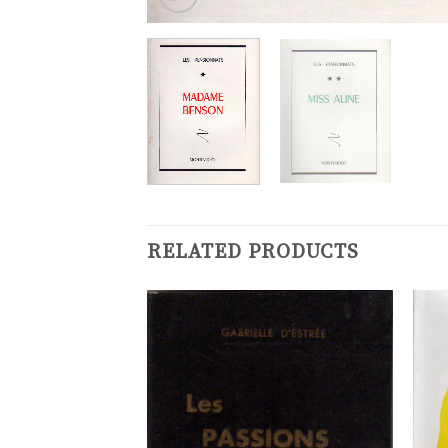
RELATED PRODUCTS
Ajouter
Ajouter
à la
à la
liste de
liste de
souhaits
souhaits