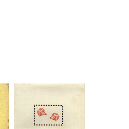
ter
Ajouter
a
à la
 de
liste de
its
souhaits