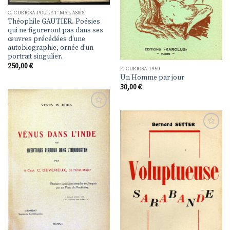
C. CURIOSA POULET-MALASSIS
Théophile GAUTIER. Poésies
qui ne figureront pas dans ses
œuvres précédées d’une
autobiographie, ornée d’un
portrait singulier.
250,00
€
F. CURIOSA 1950
Un Homme par jour
30,00
€
Ajouter
à la
liste de
Ajouter
souhaits
à la
liste de
souhaits