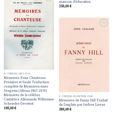
maisons d’éducation
Ajouter
250,00
€
à la
liste de
souhaits
Ajouter
à la
liste de
souhaits
D. CURIOSA 1883-1914
Mémoires d’une Chanteuse.
Première et Seule Traduction
complète de Memoiren einer
Sengerin (Altona 1862-1870)
Mémoires de la célèbre
F. CURIOSA ILLUSTRÉS 1940
Cantatrice Allemande Wilhemine
Mémoires de Fanny Hill Traduit
Schrœder-Devrient
de l’anglais par Isidore Liseux
100,00
€
380,00
€