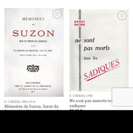
Ajouter
Ajouter
à la
à la
liste de
liste de
souhaits
souhaits
F. CURIOSA 1950
Ne sont pas mmorts tous les
D. CURIOSA 1883-1914
sadiques
Mémoires de Suzon. Sœur du
30,00
€
Portier des Chartreux suivis de
l’histoire de Marguerite, fille de
Ce site utilise des cookies pour vous offrir une meilleure
Suzon dédiée à l’aimable Miss….
navigabilité. En continuant la consultation de ce site, vous
très connue
marquez votre accord avec cela.
80,00
€