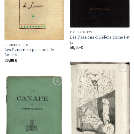
F. CURIOSA 1950
Les Passions d’Hélène Tome I et
II
F. CURIOSA 1950
50,00
€
Les Pzrverses passions de
Louisa
30,00
€
Ajouter
à la
liste de
souhaits
Ajouter
à la
liste de
souhaits