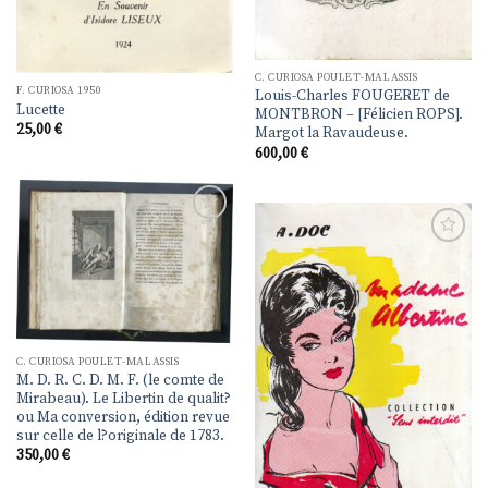
C. CURIOSA POULET-MALASSIS
F. CURIOSA 1950
Louis-Charles FOUGERET de
Lucette
MONTBRON – [Félicien ROPS].
25,00
€
Margot la Ravaudeuse.
600,00
€
Ajouter
à la
Ajouter
liste de
à la
souhaits
liste de
souhaits
C. CURIOSA POULET-MALASSIS
M. D. R. C. D. M. F. (le comte de
Mirabeau). Le Libertin de qualit?
ou Ma conversion, édition revue
sur celle de l?originale de 1783.
350,00
€