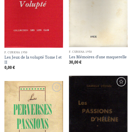
F. CURIOSA 1950
F. CURIOSA 1950
Les Mémoires d’une maquerelle
Les Jeux de la volupté Tome I et
II
30,00
€
0,00
€
Ajouter
à la
Ajouter
liste de
à la
souhaits
liste de
souhaits