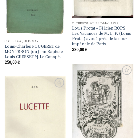
C. CURIOSA POULET-MALASSIS
Louis Protat – Félicien ROPS.
Les Vacances de M. L. P. (Louis
Protat) avoué près de la cour
C. CURIOSA JULES GAY
impériale de Paris,
Louis-Charles FOUGERET de
380,00
€
MONTBRON [ou Jean-Baptiste-
Louis GRESSET ?]. Le Canapé.
250,00
€
Ajouter
à la
liste de
Ajouter
souhaits
à la
liste de
souhaits