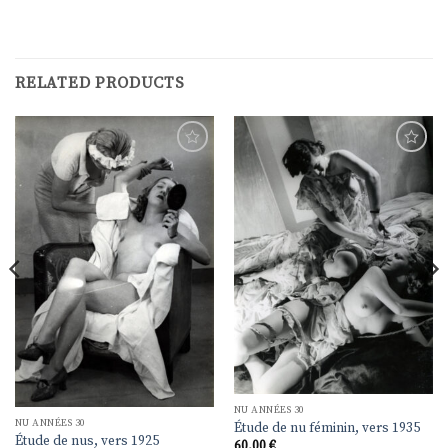
RELATED PRODUCTS
Ajouter
Ajouter
à la
à la
liste de
liste de
souhaits
souhaits
NU ANNÉES 30
NU ANNÉES 30
Étude de nu féminin, vers 1935
Étude de nus, vers 1925
60,00
€