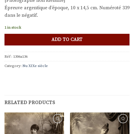
[Photographe non identifié]
Épreuve argentique d’époque, 10 x 14,5 cm. Numéroté 339
dans le négatif.
1 in stock
ADD TO CART
Réf :
1306a136
Category:
Nu XIXe siècle
RELATED PRODUCTS
Ajouter
Ajouter
à la
à la