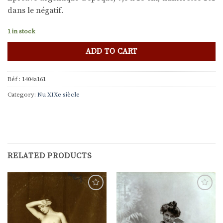
dans le négatif.
1 in stock
ADD TO CART
Réf :
1404a161
Category:
Nu XIXe siècle
RELATED PRODUCTS
Ajouter
Ajouter
à la
à la
liste de
liste de
souhaits
souhaits