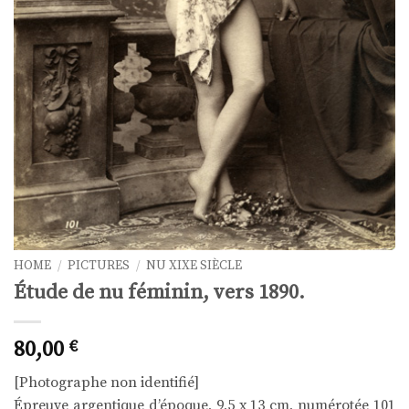
HOME
/
PICTURES
/
NU XIXE SIÈCLE
Étude de nu féminin, vers 1890.
80,00
€
[Photographe non identifié]
Épreuve argentique d’époque, 9,5 x 13 cm, numérotée 101