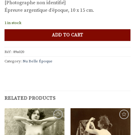
[Photographe non identifié]
Épreuve argentique d’époque, 10 x 15 cm.
1 in stock
ADD TO CART
Réf :
89a020
Category:
Nu Belle Époque
RELATED PRODUCTS
Ajouter
Ajouter
à la
à la
liste de
liste de