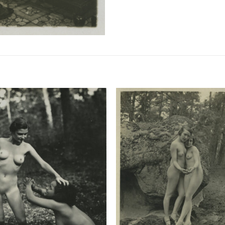
Ajouter
Ajou
à la
à l
liste de
liste
souhaits
souha