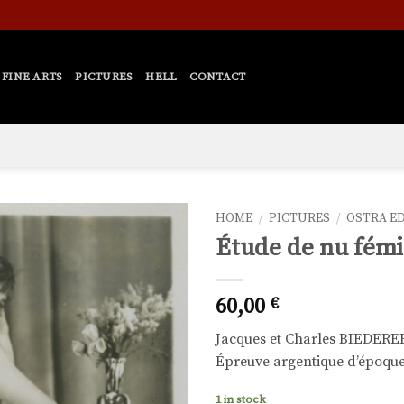
FINE ARTS
PICTURES
HELL
CONTACT
HOME
/
PICTURES
/
OSTRA E
Étude de nu fémi
Ajouter
à la liste
de
60,00
€
souhaits
Jacques et Charles BIEDERE
Épreuve argentique d’époque,
1 in stock