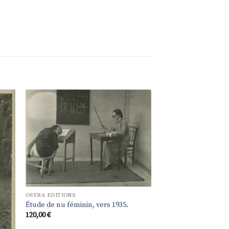
ter
Ajouter
a
à la
 de
liste de
its
souhaits
OSTRA EDITIONS
Étude de nu féminin, vers 1935.
120,00
€