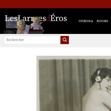
Skip
to
content
CURIOSA
BOOKS
Search
for: