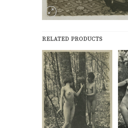
RELATED PRODUCTS
Ajouter
Ajouter
à la
à la
liste de
liste de
souhaits
souhaits
n, vers 1935.