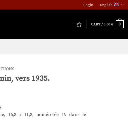
Login
English
0
CART /
0,00
€
DITIONS
nin, vers 1935.
R
ue, 16,8 x 11,8, numérotée 19 dans le