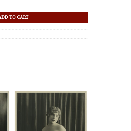
ADD TO CART
ter
Ajouter
a
à la
 de
liste de
its
souhaits