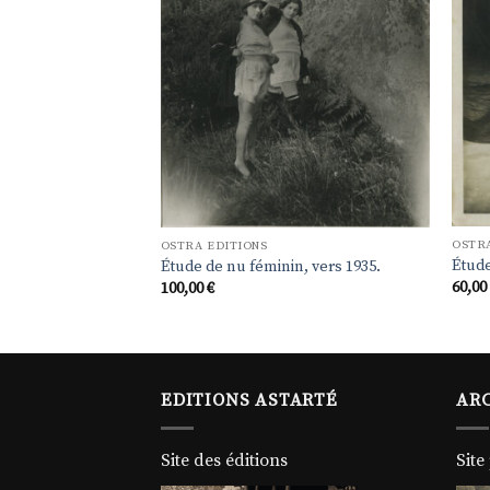
OSTRA
OSTRA EDITIONS
Étude
Étude de nu féminin, vers 1935.
n, vers 1935.
60,0
100,00
€
EDITIONS ASTARTÉ
ARC
Site des éditions
Site