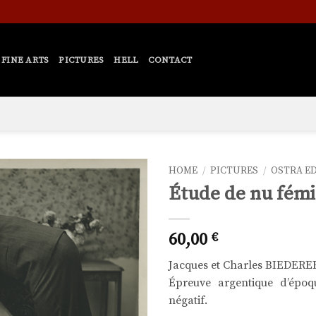
FINE ARTS
PICTURES
HELL
CONTACT
HOME
/
PICTURES
/
OSTRA E
Étude de nu fémi
Ajouter
à la liste
de
60,00
€
souhaits
Jacques et Charles BIEDERE
Épreuve argentique d’époq
négatif.