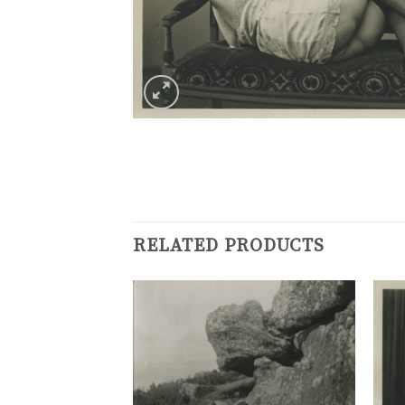
RELATED PRODUCTS
Ajouter
Ajouter
à la
à la
liste de
liste de
souhaits
souhaits