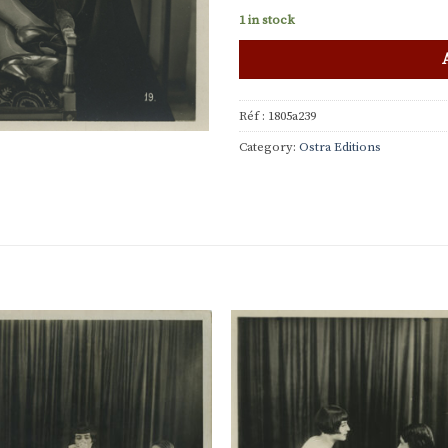
1 in stock
Réf :
1805a239
Category:
Ostra Editions
Ajouter
Ajou
à la
à l
liste de
liste
souhaits
souha