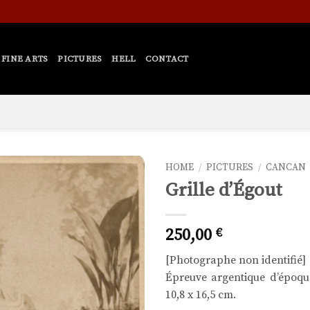
FINE ARTS
PICTURES
HELL
CONTACT
HOME
/
PICTURES
/
CANCAN
Grille d’Égout
Ajouter
à la liste
de
250,00
€
souhaits
[Photographe non identifié]
Épreuve argentique d’époque
10,8 x 16,5 cm.