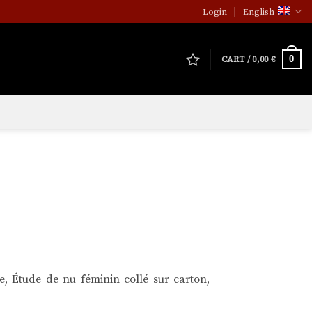
Login
English
0
CART /
0,00
€
, Étude de nu féminin collé sur carton,