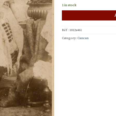
1 in stock
Réf :
1012a461
Category:
Cancan