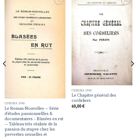
Ajouter
Ajouter
à la
à la
liste de
liste de
souhaits
souhaits
CURIOSA 1900
Le Chapitre général des
cordeliers
CURIOSA 1900
60,00
€
Le Roman-Nouvelles — Série
d’études passionnellles &
documentaires – Blasées en rut
— Tableau très réaliste de la
passion du stupre chez les
perverties sexuelles et