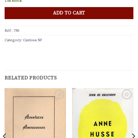
1 in stock
ADD TO CART
Réf :
750
Category:
Curiosa 50'
RELATED PRODUCTS
Ajouter
Ajouter
à la
à la
liste de
liste de
souhaits
souhaits