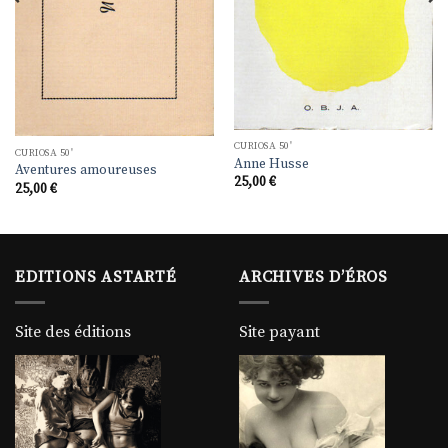
CURIOSA 50'
CURIOSA 50'
Anne Husse
Aventures amoureuses
25,00
€
25,00
€
EDITIONS ASTARTÉ
ARCHIVES D’ÉROS
Site des éditions
Site payant