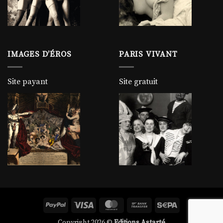
IMAGES D’ÉROS
PARIS VIVANT
Site payant
Site gratuit
PayPal
Visa
MasterCard
Bank
Sepa
Transfer
Copyright 2026 ©
Editions Astarté