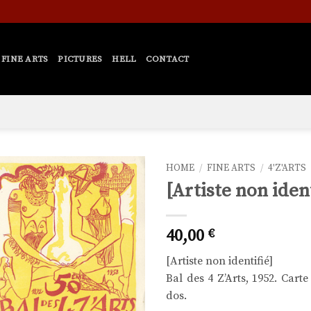
FINE ARTS
PICTURES
HELL
CONTACT
HOME
/
FINE ARTS
/
4'Z'ARTS
[Artiste non ident
Ajouter
à la liste
de
40,00
€
souhaits
[Artiste non identifié]
Bal des 4 Z’Arts, 1952. Cart
dos.