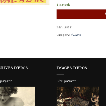
1 in stock
Réf :
1985 F
Category:
4'Z'Arts
HIVES D’ÉROS
IMAGES D’ÉROS
 payant
Site payant