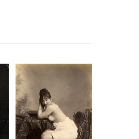
ter
Ajouter
a
à la
 de
liste de
its
souhaits