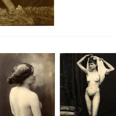
Ajouter
Ajou
à la
à l
liste de
liste
souhaits
souha