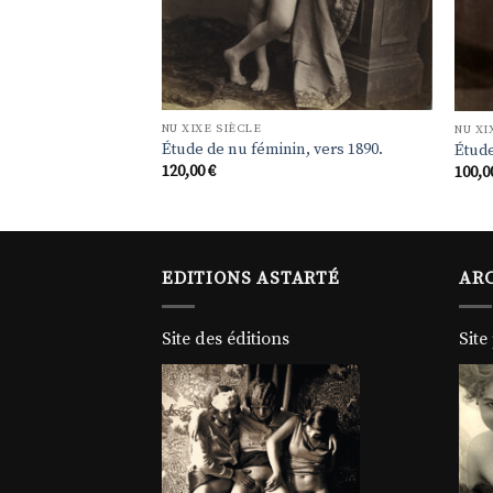
NU XIXE SIÈCLE
NU XI
Étude de nu féminin, vers 1890.
Étude
120,00
€
100,
EDITIONS ASTARTÉ
ARC
Site des éditions
Site