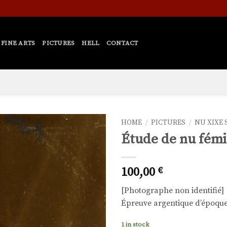
FINE ARTS
PICTURES
HELL
CONTACT
HOME
/
PICTURES
/
NU XIXE 
Étude de nu fémi
Ajouter
à la liste
de
100,00
€
souhaits
[Photographe non identifié]
Épreuve argentique d’époque,
1 in stock