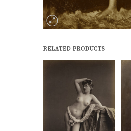
RELATED PRODUCTS
Ajouter
Ajouter
à la
à la
liste de
liste de
souhaits
souhaits
n, vers 1890.