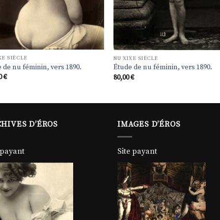
XE SIÈCLE
NU XIXE SIÈCLE
 de nu féminin, vers 1890.
Étude de nu féminin, vers 1890.
00
€
80,00
€
HIVES D’ÉROS
IMAGES D’ÉROS
 payant
Site payant