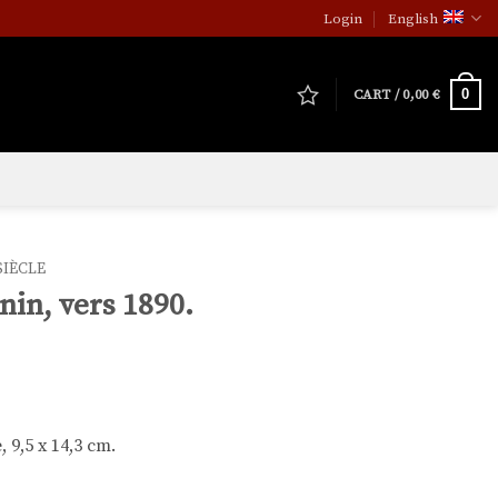
Login
English
0
CART /
0,00
€
SIÈCLE
nin, vers 1890.
 9,5 x 14,3 cm.