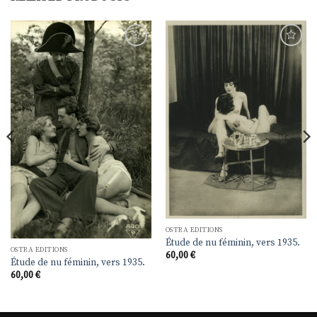
Ajouter
Ajouter
à la
à la
liste de
liste de
souhaits
souhaits
OSTRA EDITIONS
Étude de nu féminin, vers 1935.
OSTRA EDITIONS
60,00
€
Étude de nu féminin, vers 1935.
60,00
€