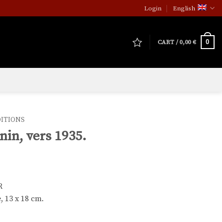
Login
English
0
CART /
0,00
€
DITIONS
nin, vers 1935.
R
 13 x 18 cm.