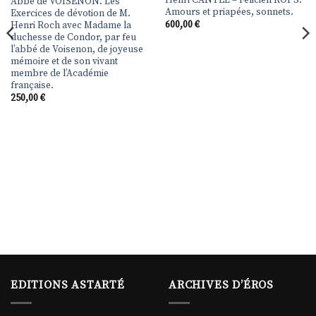
Henri CANTEL – Félicien ROPS.
Abbé de VOISENON. Les
Amours et priapées, sonnets.
Exercices de dévotion de M.
600,00
€
Henri Roch avec Madame la
duchesse de Condor, par feu
l’abbé de Voisenon, de joyeuse
mémoire et de son vivant
membre de l’Académie
française.
250,00
€
EDITIONS ASTARTÉ
ARCHIVES D’ÉROS