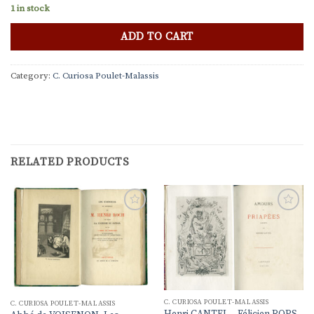
1 in stock
ADD TO CART
Category:
C. Curiosa Poulet-Malassis
RELATED PRODUCTS
Ajouter
Ajouter
à la
à la
liste de
liste de
souhaits
souhaits
C. CURIOSA POULET-MALASSIS
C. CURIOSA POULET-MALASSIS