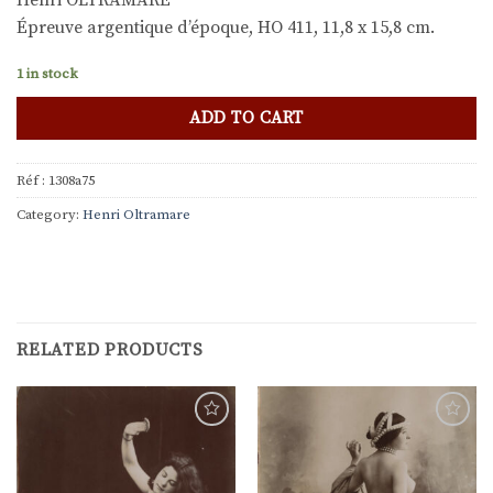
Henri OLTRAMARE
Épreuve argentique d’époque, HO 411, 11,8 x 15,8 cm.
1 in stock
ADD TO CART
Réf :
1308a75
Category:
Henri Oltramare
RELATED PRODUCTS
Ajouter
Ajouter
à la
à la
liste de
liste de
souhaits
souhaits