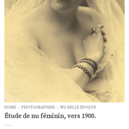
HOME
/
PHOTOGRAPHIES
/
NU BELLE ÉPOQUE
Étude de nu féminin, vers 1900.