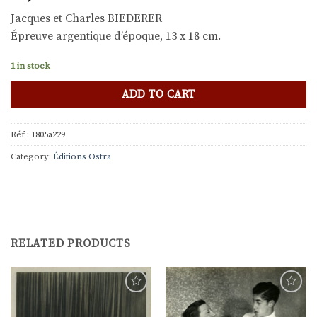
Jacques et Charles BIEDERER
Épreuve argentique d’époque, 13 x 18 cm.
1 in stock
ADD TO CART
Réf :
1805a229
Category:
Éditions Ostra
RELATED PRODUCTS
Ajouter
Ajouter
à la
à la