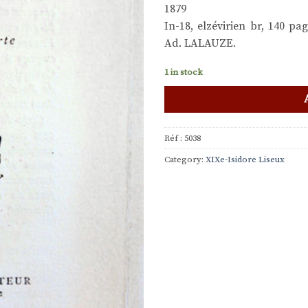
1879
In-18, elzévirien br, 140 pa
Ad. LALAUZE.
1 in stock
Réf :
5038
Category:
XIXe-Isidore Liseux