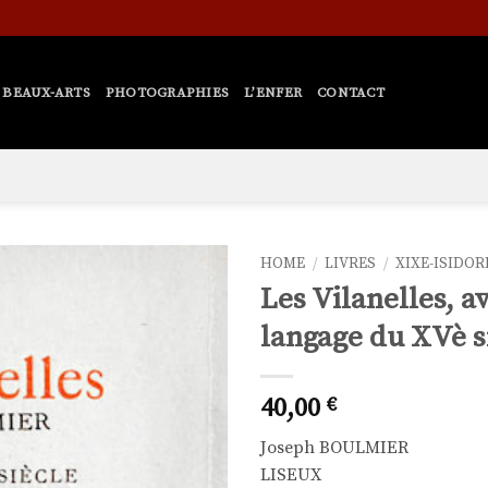
BEAUX-ARTS
PHOTOGRAPHIES
L’ENFER
CONTACT
HOME
/
LIVRES
/
XIXE-ISIDOR
Les Vilanelles, a
Ajouter
langage du XVè s
à la liste
de
souhaits
40,00
€
Joseph BOULMIER
LISEUX