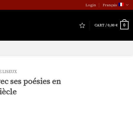
Login
Français
0
CART /
0,00
€
E LISEUX
vec ses poésies en
iècle