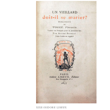
Ajouter
à la
liste de
souhaits
XIXE-ISIDORE LISEUX