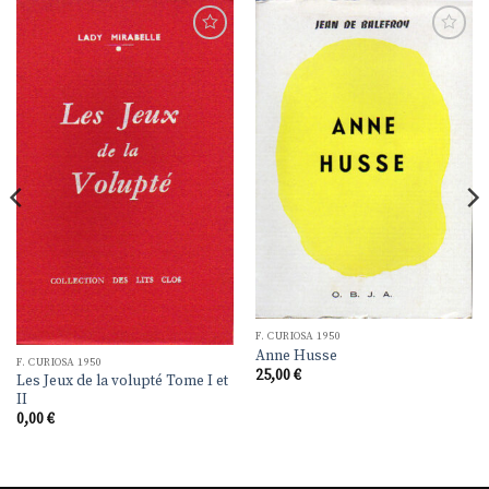
Ajouter
Ajouter
à la
à la
liste de
liste de
souhaits
souhaits
F. CURIOSA 1950
Anne Husse
F. CURIOSA 1950
25,00
€
Les Jeux de la volupté Tome I et
II
0,00
€