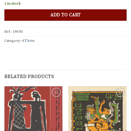
1 in stock
ADD TO CART
Réf :
1947H
Category:
4'Z'Arts
RELATED PRODUCTS
Ajouter
Ajouter
à la
à la
liste de
liste de
souhaits
souhaits