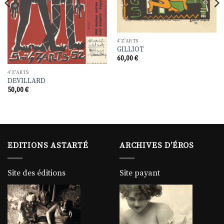
4'Z'ARTS
GILLIOT
60,00
€
4'Z'ARTS
DEVILLARD
50,00
€
EDITIONS ASTARTÉ
ARCHIVES D’ÉROS
Site des éditions
Site payant