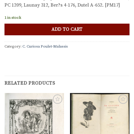
PC 1209, Launay 312, Ber?s 4-176, Dutel A-652. [PM17]
1 in stock
ADD TO CART
Category:
C. Curiosa Poulet-Malassis
RELATED PRODUCTS
Ajouter
Ajouter
à la
à la
liste de
liste de
souhaits
souhaits