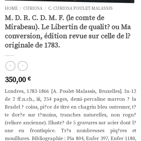
HOME
/
CURIOSA
/
C. CURIOSA POULET-MALASSIS
M. D. R. C. D. M. F. (le comte de
Mirabeau). Le Libertin de qualit? ou Ma
conversion, édition revue sur celle de l?
originale de 1783.
350,00
€
Londres, 1783-1866 [A. Poulet-Malassis, Bruxelles]. In-12
de 2 ff.n.ch., iii, 254 pages, demi-percaline marron ? la
Bradel ? coins, pi?ce de titre en chagrin bleu outremer, t?
te dor?e sur t?moins, tranches naturelles, non rogn?
(reliure ancienne). Illustr? de 5 gravures sur acier dont l?
une en frontispice. Tr?s nombreuses piq?res et
mouillures. Bibliographie : Pia 804, Enfer 397, Enfer 1180,