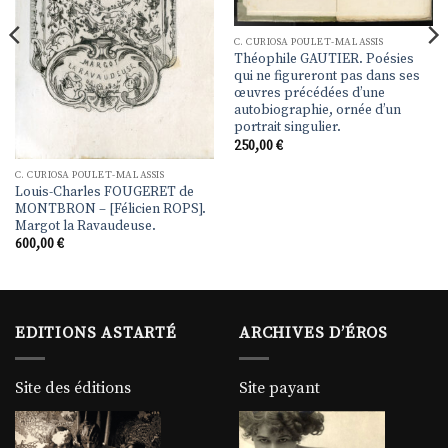
C. CURIOSA POULET-MALASSIS
Théophile GAUTIER. Poésies
qui ne figureront pas dans ses
œuvres précédées d’une
autobiographie, ornée d’un
portrait singulier.
250,00
€
C. CURIOSA POULET-MALASSIS
Louis-Charles FOUGERET de
MONTBRON – [Félicien ROPS].
Margot la Ravaudeuse.
600,00
€
EDITIONS ASTARTÉ
ARCHIVES D’ÉROS
Site des éditions
Site payant