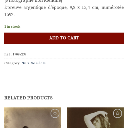
[Photographe non identifié]
Épreuve argentique d’époque, 9,8 x 13,4 cm, numérotée
1592.
1 in stock
ADD TO CART
Réf :
1709a237
Category:
Nu XIXe siècle
RELATED PRODUCTS
Ajouter
Ajouter
à la
à la