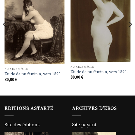
liste de
liste de
souhaits
souhaits
NU XIXE SIÈCLE
NU XIXE SIÈCLE
Étude de nu féminin, vers 1890.
Étude de nu féminin, vers 1890.
80,00
€
80,00
€
EDITIONS ASTARTÉ
ARCHIVES D’ÉROS
Site des éditions
Site payant