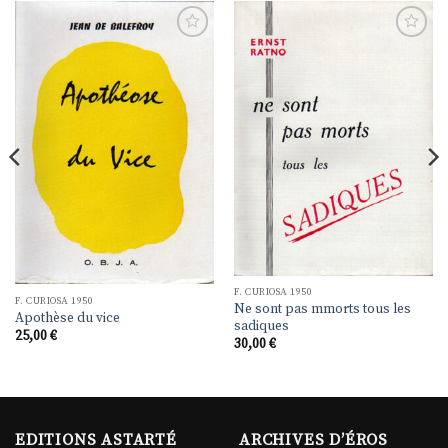
Ajouter
Ajouter
à la
à la
liste de
liste de
souhaits
souhaits
F. CURIOSA 1950
F. CURIOSA 1950
Ne sont pas mmorts tous les
Apothèse du vice
sadiques
25,00
€
30,00
€
EDITIONS ASTARTÉ
ARCHIVES D’ÉROS