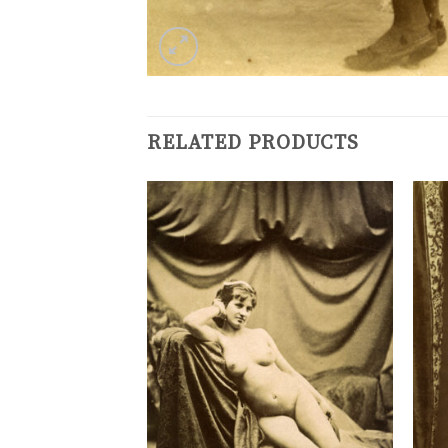
RELATED PRODUCTS
Ajouter
Ajouter
à la
à la
liste de
liste de
souhaits
souhaits