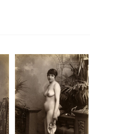
ter
Ajouter
a
à la
 de
liste de
its
souhaits