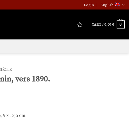
Login
English
0
CART /
0,00
€
SIÈCLE
nin, vers 1890.
 9 x 13,5 cm.