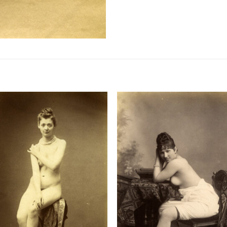
Ajouter
Ajou
à la
à l
liste de
liste
souhaits
souha