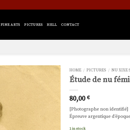
FINE ARTS
PICTURES
HELL
CONTACT
HOME
/
PICTURES
/
NU XIXE 
Étude de nu fémi
Ajouter
à la liste
de
80,00
€
souhaits
[Photographe non identifié]
Épreuve argentique d’époque,
1 in stock