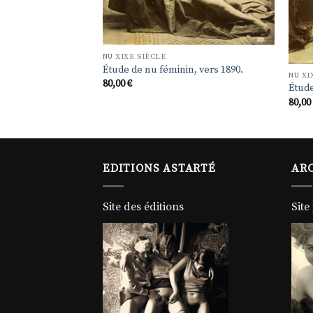
NU XIXE SIÈCLE
Étude de nu féminin, vers 1890.
NU XI
n, vers 1890.
80,00
€
Étude
80,0
EDITIONS ASTARTÉ
ARC
Site des éditions
Site