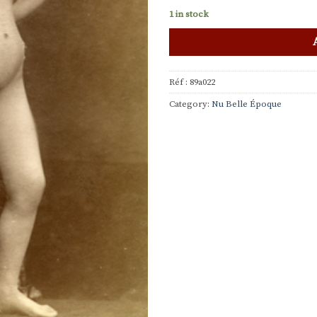
1 in stock
Réf :
89a022
Category:
Nu Belle Époque