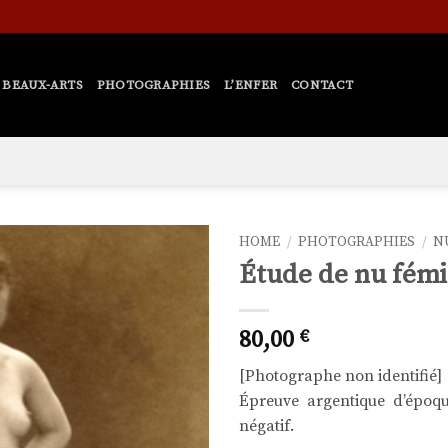
BEAUX-ARTS
PHOTOGRAPHIES
L’ENFER
CONTACT
HOME
/
PHOTOGRAPHIES
/
N
Étude de nu fémi
Ajouter
à la liste
de
80,00
€
souhaits
[Photographe non identifié]
Épreuve argentique d’époq
négatif.