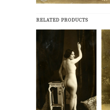
RELATED PRODUCTS
Ajouter
Ajouter
à la
à la
liste de
liste de
souhaits
souhaits
n, vers 1900.