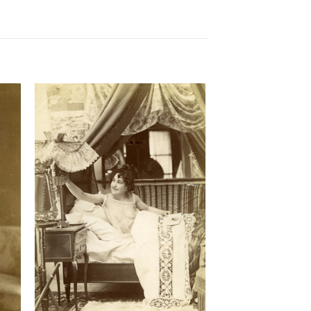
ter
Ajouter
a
à la
 de
liste de
its
souhaits