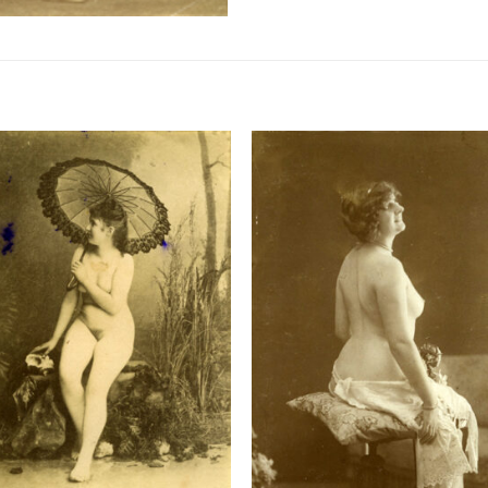
Ajouter
Ajou
à la
à l
liste de
liste
souhaits
souha